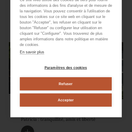
votre façon de vivre
des informations à des fins d'analyse et de mesure de
la navigation. Vous pouvez consentir à l'utilisation de
tous les cookies sur ce site web en cliquant sur le
bouton "Accepter", les refuser en cliquant sur le
bouton "Refuser" ou configurer leur utilisation en
cliquant sur "Configurer". Vous trouverez de plus
amples informations dans notre politique en matière
de cookies.
En savoir plus
Paramètres des cookies
Refuser
Accepter
COMMUNAUTÉ | LOISIRS | BIEN-ÊTRE
Une journée dans la vie à Ciudad
Patricia : tranquillité, amis et liberté