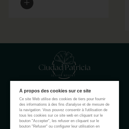
À propos des cookies sur ce site
Calle Rumanía 26 · 03503 Benidorm (Alicante)
Ce site Web utilise des cookies de tiers pour fournir
(+34) 965 855 100
des informations à des fins d'analyse et de mesure de
apartamentos@ciudadpatricia.com
la navigation. Vous pouvez consentir à l'utilisation de
tous les cookies sur ce site web en cliquant sur le
bouton "Accepter", les refuser en cliquant sur le
bouton "Refuser" ou configurer leur utilisation en