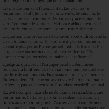
Idée reçue 7 : Il ne s'agit que des installations
Les installations sont faciles à lister. Les piscines, le
restaurant, le café, les jardins, les activités, les services, le
sport, les espaces communs.
Ils ont leur place et aident les
gens à comparer les options. Mais les établissements seuls
ne constituent pas une bonne communauté de retraite.
La question plus profonde est de savoir si cet endroit rend la
vie quotidienne plus facile, plus sûre et plus connectée sans
la rendre plus petite.
Est-ce que cela réduit la friction ? Est-
ce que cela vous permet de garder votre identité ?
Est-ce
que cela rend les journées ordinaires plus efficaces ?
Quelqu'un qui a vécu à l'étranger pendant des années
remarquera la différence. Ils ne se contentent pas d'acheter
une liste de commodités. Ils choisissent un environnement.
Ils demandent s'ils peuvent se voir vivre là un mardi matin
de février, pas seulement lors d'une visite ensoleillée en mai.
L'activité compte, mais elle ne doit jamais ressembler à une
performance. Certaines personnes veulent la natation, le
fitness ou un sport organisé. D'autres veulent simplement
continuer à bouger d'une manière qui semble normale : une