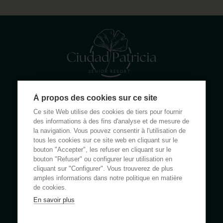
À propos des cookies sur ce site
Calle Rumanía 26 · 03503 Benidorm (Alicante)
Ce site Web utilise des cookies de tiers pour fournir
(+34) 965 855 100
des informations à des fins d'analyse et de mesure de
apartamentos@ciudadpatricia.com
la navigation. Vous pouvez consentir à l'utilisation de
tous les cookies sur ce site web en cliquant sur le
bouton "Accepter", les refuser en cliquant sur le
bouton "Refuser" ou configurer leur utilisation en
cliquant sur "Configurer". Vous trouverez de plus
amples informations dans notre politique en matière
À PROPOS DE NOUS
de cookies.
En savoir plus
NOUVELLES
FOIRE AUX QUESTIONS