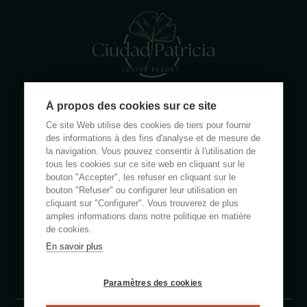
À propos des cookies sur ce site
Calle Rumanía 26 · 03503 Benidorm (Alicante)
Ce site Web utilise des cookies de tiers pour fournir
(+34) 965 855 100
des informations à des fins d'analyse et de mesure de
apartamentos@ciudadpatricia.com
la navigation. Vous pouvez consentir à l'utilisation de
tous les cookies sur ce site web en cliquant sur le
bouton "Accepter", les refuser en cliquant sur le
bouton "Refuser" ou configurer leur utilisation en
cliquant sur "Configurer". Vous trouverez de plus
amples informations dans notre politique en matière
À PROPOS DE NOUS
de cookies.
En savoir plus
NOUVELLES
FOIRE AUX QUESTIONS
Paramètres des cookies