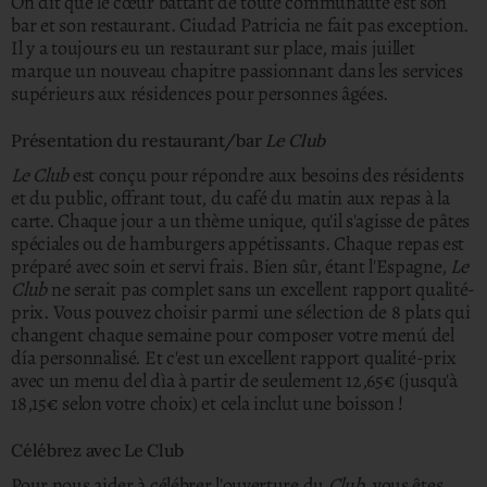
On dit que le cœur battant de toute communauté est son
bar et son restaurant. Ciudad Patricia ne fait pas exception.
Il y a toujours eu un restaurant sur place, mais juillet
marque un nouveau chapitre passionnant dans les services
supérieurs aux résidences pour personnes âgées.
Présentation du restaurant/bar
Le Club
Le Club
est conçu pour répondre aux besoins des résidents
et du public, offrant tout, du café du matin aux repas à la
carte. Chaque jour a un thème unique, qu'il s'agisse de pâtes
spéciales ou de hamburgers appétissants. Chaque repas est
préparé avec soin et servi frais. Bien sûr, étant l'Espagne,
Le
Club
ne serait pas complet sans un excellent rapport qualité-
prix.
Vous pouvez choisir parmi une sélection de 8 plats qui
changent chaque semaine pour composer votre menú del
día personnalisé. Et c'est un excellent rapport qualité-prix
avec un menu del dìa à partir de seulement 12,65€ (jusqu'à
18,15€ selon votre choix) et cela inclut une boisson !
Célébrez avec Le Club
Pour nous aider à célébrer l'ouverture du
Club
, vous êtes