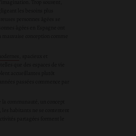
'imagination. Trop souvent,
ligeant les besoins plus
mbreuses personnes âgées se
rsonnes âgées en Espagne ont
et la mauvaise conception comme
modernes
, spacieux et
 telles que des espaces de vie
ent accueillantes plutôt
les années passées commence par
 de la communauté, un concept
, les habitants ne se contentent
ctivités partagées forment le