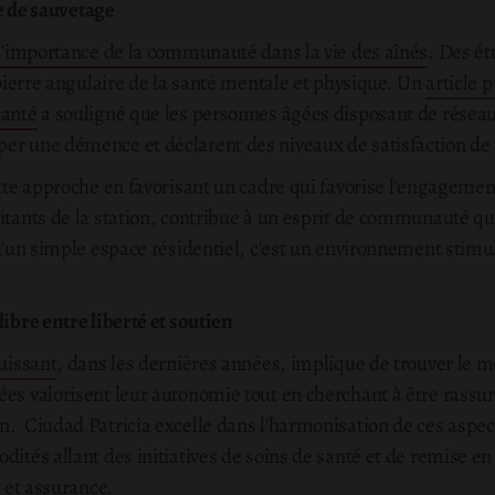
de sauvetage
r l'importance de la communauté dans la vie des aînés
. Des é
a pierre angulaire de la santé mentale et physique. Un
article 
santé
a souligné que les personnes âgées disposant de réseau
er une démence et déclarent des niveaux de satisfaction de 
ette approche en favorisant un cadre qui favorise l'engagement
itants de la station, contribue à un esprit de communauté qui 
qu'un simple espace résidentiel, c'est un environnement stimu
libre entre liberté et soutien
uissant
, dans les dernières années, implique de trouver le m
es valorisent leur autonomie tout en cherchant à être rassurée
n. Ciudad Patricia excelle dans l'harmonisation de ces aspec
dités allant des initiatives de soins de santé et de remise e
é et assurance.