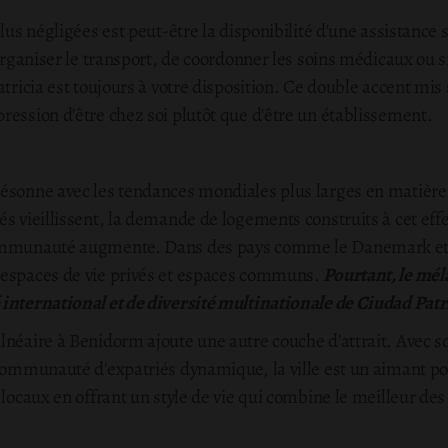
plus négligées est peut-être la disponibilité d'une assistance
'organiser le transport, de coordonner les soins médicaux ou s
tricia est toujours à votre disposition. Ce double accent mis 
ression d'être chez soi plutôt que d'être un établissement.
résonne avec les tendances mondiales plus larges en matièr
s vieillissent, la demande de logements construits à cet eff
communauté augmente. Dans des pays comme le Danemark et 
 espaces de vie privés et espaces communs.
Pourtant, le mél
international et de diversité multinationale de Ciudad Patr
lnéaire à Benidorm ajoute une autre couche d'attrait. Avec s
 communauté d'expatriés dynamique, la ville est un aimant po
s locaux en offrant un style de vie qui combine le meilleur d