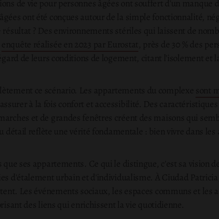
ions de vie pour personnes âgées ont souffert d'un manque d
âgées ont été conçues autour de la simple fonctionnalité, nég
e résultat ? Des environnements stériles qui laissent de no
e
enquête réalisée en 2023 par Eurostat
, près de 30 % des pe
l'égard de leurs conditions de logement, citant l'isolement 
plètement ce scénario. Les appartements du complexe
sont 
urer à la fois confort et accessibilité. Des caractéristiques
marches et de grandes fenêtres créent des maisons qui sembl
 du détail reflète une vérité fondamentale : bien vivre dans 
us que ses appartements. Ce qui le distingue, c'est sa vision
es d'étalement urbain et d'individualisme. À Ciudad Patricia
ectent. Les événements sociaux, les espaces communs et les a
risant des liens qui enrichissent la vie quotidienne.