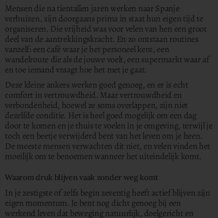
Mensen die na tientallen jaren werken naar Spanje
verhuizen, zijn doorgaans prima in staat hun eigen tijd te
organiseren. Die vrijheid was voor velen van hen een groot
deel van de aantrekkingskracht. En zo ontstaan routines
vanzelf: een café waar je het personeel kent, een
wandelroute die als de jouwe voelt, een supermarkt waar af
en toe iemand vraagt hoe het met je gaat.
Deze kleine ankers werken goed genoeg, en er is echt
comfort in vertrouwdheid. Maar vertrouwdheid en
verbondenheid, hoewel ze soms overlappen, zijn niet
dezelfde conditie. Het is heel goed mogelijk om een dag
door te komen en je thuis te voelen in je omgeving, terwijl je
toch een beetje verwijderd bent van het leven om je heen.
De meeste mensen verwachten dit niet, en velen vinden het
moeilijk om te benoemen wanneer het uiteindelijk komt.
Waarom druk blijven vaak zonder weg komt
In je zestigste of zelfs begin zeventig heeft actief blijven zijn
eigen momentum. Je bent nog dicht genoeg bij een
werkend leven dat beweging natuurlijk, doelgericht en