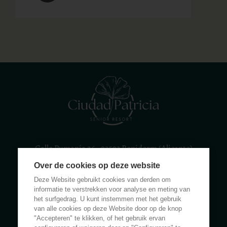
Calle Rumanía 26 · 03503 Benidorm (Alicante)
Over de cookies op deze website
(+34) 965 855 100
apartamentos@ciudadpatricia.com
Deze Website gebruikt cookies van derden om
informatie te verstrekken voor analyse en meting van
het surfgedrag. U kunt instemmen met het gebruik
van alle cookies op deze Website door op de knop
"Accepteren" te klikken, of het gebruik ervan