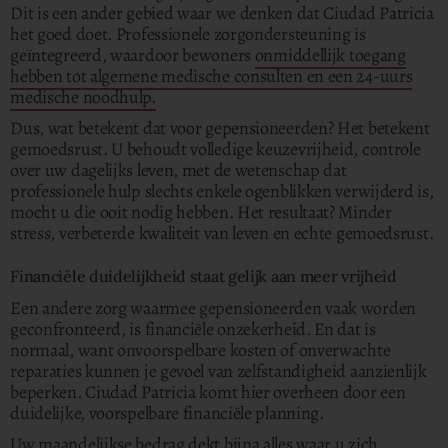
Dit is een ander gebied waar we denken dat Ciudad Patricia
het goed doet. Professionele zorgondersteuning is
geïntegreerd, waardoor bewoners
onmiddellijk toegang
hebben tot algemene medische consulten en een 24-uurs
medische noodhulp.
Dus, wat betekent dat voor gepensioneerden? Het betekent
gemoedsrust. U behoudt volledige keuzevrijheid, controle
over uw dagelijks leven, met de wetenschap dat
professionele hulp slechts enkele ogenblikken verwijderd is,
mocht u die ooit nodig hebben. Het resultaat? Minder
stress, verbeterde kwaliteit van leven en echte gemoedsrust.
Financiële duidelijkheid staat gelijk aan meer vrijheid
Een andere zorg waarmee gepensioneerden vaak worden
geconfronteerd, is financiële onzekerheid. En dat is
normaal, want onvoorspelbare kosten of onverwachte
reparaties kunnen je gevoel van zelfstandigheid aanzienlijk
beperken. Ciudad Patricia komt hier overheen door een
duidelijke, voorspelbare financiële planning.
Uw maandelijkse bedrag dekt bijna alles waar u zich