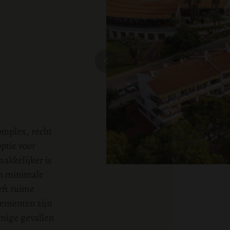
complex, recht
ptie voor
akkelijker is
een minimale
eft ruime
tementen zijn
mige gevallen