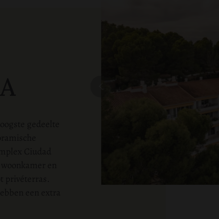
A
hoogste gedeelte
noramische
complex Ciudad
e woonkamer en
t privéterras.
ebben een extra