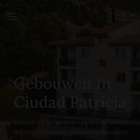
Gebouwen In
Ciudad Patricia
Ontdek alle gebouwen van ons exclusieve
wooncomplex voor senioren in Benidorm