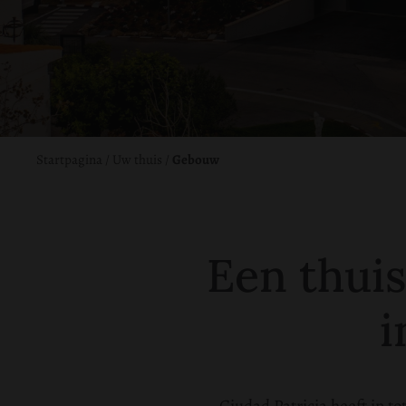
Startpagina
/
Uw thuis
/
Gebouw
Een thui
i