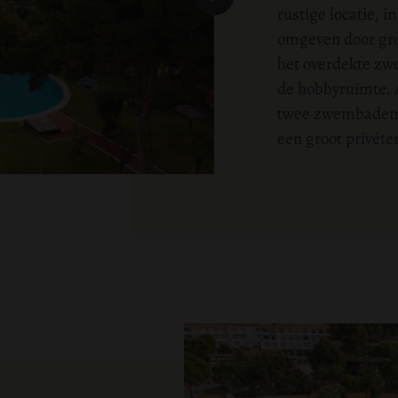
rustige locatie, 
omgeven door groe
het overdekte zw
de hobbyruimte. A
twee zwembaden e
een groot privét