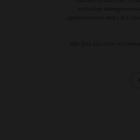
Ciudad Patricia heeft in t
exclusieve woongemeensch
appartementen met 1 of 2 slaa
Alle flats zijn ruim en comf