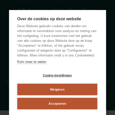
Calle Rumanía 26 · 03503 Benidorm (Alicante)
Over de cookies op deze website
(+34) 965 855 100
apartamentos@ciudadpatricia.com
Deze Website gebruikt cookies van derden om
informatie te verstrekken voor analyse en meting van
het surfgedrag. U kunt instemmen met het gebruik
van alle cookies op deze Website door op de knop
"Accepteren" te klikken, of het gebruik ervan
configureren of weigeren door op "Configureren" te
OVER ONS
klikken. Meer informatie vindt u in ons Cookiebeleid.
Kom meer te weten
NIEUWS
VEELGESTELDE VRAGEN
Cookie-instellingen
Weigeren
Wettelijke kennisgeving
Privacybeleid
Cookiebeleid
By eMascaró
Accepteren