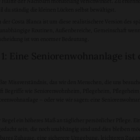
ie Hälfte der Nachbarn monatelang verschwindet. Zu erkenn
il du ständig die kleinen Lücken selbst bewältigst.
n der Costa Blanca ist um diese realistischere Version des 
unabhängige Routinen, Außenbereiche, Gemeinschaft wenn 
rscheidung ist von enormer Bedeutung.
1: Eine Seniorenwohnanlage ist 
ößte Missverständnis, das wir den Menschen, die uns besuc
ft Begriffe wie Seniorenwohnheim, Pflegeheim, Pflegehei
orenwohnanlage – oder wie wir sagen: eine Seniorenwohnanl
r Regel ein höheres Maß an täglicher persönlicher Pflege. 
dacht sein, die noch unabhängig sind und dies bleiben mö
aubares Zuhause, eine sicherere Umgebung, leichteren Zugan