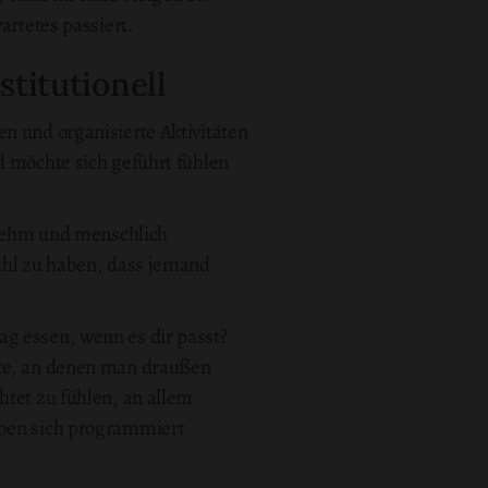
artetes passiert.
titutionell
n und organisierte Aktivitäten
d möchte sich geführt fühlen
genehm und menschlich
fühl zu haben, dass jemand
ag essen, wenn es dir passt?
rte, an denen man draußen
htet zu fühlen, an allem
eben sich programmiert