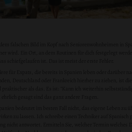
em falschen Bild im Kopf nach Seniorenwohnheimen in Spani
ner wird. Ein Ort, an dem Routinen für dich festgelegt werd
s schiefgelaufen ist. Das ist meist der erste Fehler.
ere für Expats, die bereits in Spanien leben oder darüber n
en, Deutschland oder Frankreich hierher zu ziehen, ist die 
iel praktischer als das. Es ist: "Kann ich weiterhin selbststän
hrlich gesagt sind das ganz andere Fragen.
panien bedeutet im besten Fall nicht, das eigene Leben zu
wirken zu lassen. Ich schreibe einen Techniker auf Spanisc
ng nicht antwortet. Ermitteln Sie, welcher Termin welches 