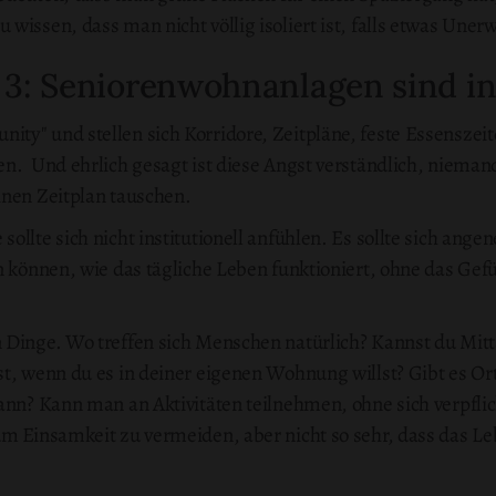
wissen, dass man nicht völlig isoliert ist, falls etwas Unerw
3: Seniorenwohnanlagen sind ins
y" und stellen sich Korridore, Zeitpläne, feste Essenszeite
en. Und ehrlich gesagt ist diese Angst verständlich, nieman
inen Zeitplan tauschen.
ollte sich nicht institutionell anfühlen. Es sollte sich an
n können, wie das tägliche Leben funktioniert, ohne das Ge
 Dinge. Wo treffen sich Menschen natürlich? Kannst du Mitt
st, wenn du es in deiner eigenen Wohnung willst? Gibt es O
ann? Kann man an Aktivitäten teilnehmen, ohne sich verpflic
um Einsamkeit zu vermeiden, aber nicht so sehr, dass das L