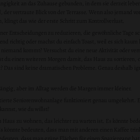
ngigkeit an das Zuhause gebunden, in dem sie derzeit leben
l, der vertraute Blick von der Terrasse. Wenn also jemand vor
klingt das wie der erste Schritt zum Kontrollverlust.
iner Entscheidungen zu reduzieren, die gewöhnliche Tage sc
bend richtig oder machst du einfach Toast, weil es sich kau
st niemand kommt? Versuchst du eine neue Aktivität oder verm
 du einen weiteren Morgen damit, das Haus zu sortieren, o
t? Das sind keine dramatischen Probleme. Genau deshalb ig
ängig, aber im Alltag werden die Margen immer kleiner.
tierte Seniorenwohnanlage funktioniert genau umgekehrt. E
kannst, wie du willst?
 Haus zu wohnen, das leichter zu warten ist. Es könnte bede
 Es könnte bedeuten, dass man mit anderen einen Kaffee tri
edeuten, dass man grüne Flächen für einen Spaziergang hat,