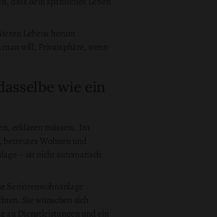
en, dass dein spanisches Leben
späteren Lebens herum
man will, Privatsphäre, wenn
dasselbe wie ein
hen, erklären müssen. Im
m, betreutes Wohnen und
age – ist nicht automatisch
Eine Seniorenwohnanlage
chten. Sie wünschen sich
g zu Dienstleistungen und ein