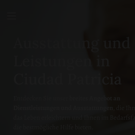
Ausstattung und
Leistungen in
Ciudad Patricia
Entdecken Sie unser
breites Angebot an
Dienstleistungen und Ausstattungen
, die Ih
das Leben erleichtern und Ihnen im Bedarfsfa
die bestmögliche Hilfe bieten.