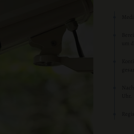
Mediz
Berei
um d
Kont
gesa
Nach
Uhr.
Regis