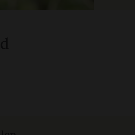
ad
llen