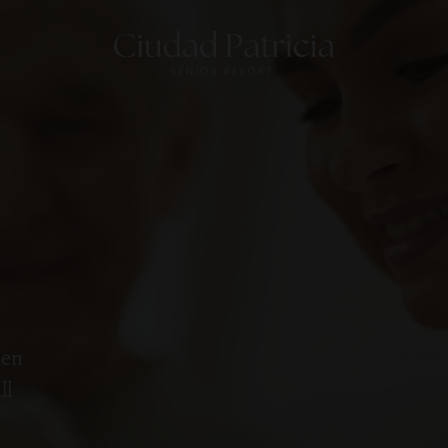
nen
ll