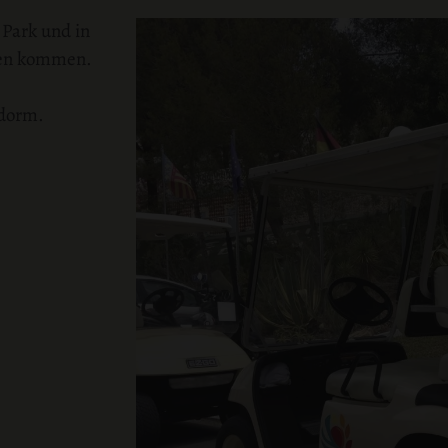
 Park und in
ren kommen.
idorm.