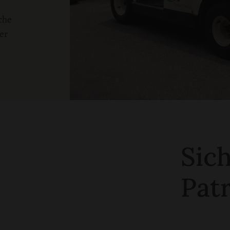
che
er
Sich
Patr