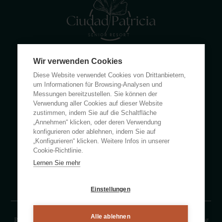
Wir verwenden Cookies
Calle Rumanía 26 · 03503 Benidorm (Alicante)
Diese Website verwendet Cookies von Drittanbietern,
(+34) 965 855 100
um Informationen für Browsing-Analysen und
apartamentos@ciudadpatricia.com
Messungen bereitzustellen. Sie können der
Verwendung aller Cookies auf dieser Website
zustimmen, indem Sie auf die Schaltfläche
„Annehmen“ klicken, oder deren Verwendung
konfigurieren oder ablehnen, indem Sie auf
„Konfigurieren“ klicken. Weitere Infos in unserer
ÜBER UNS
Cookie-Richtlinie.
Lernen Sie mehr
NACHRICHTEN
HÄUFIG GESTELLTE FRAGEN
Einstellungen
Alle ablehnen
Rechtlicher Hinweise
Datenschutzerklärung
Cookies-Erklärung