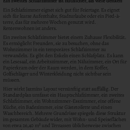
Ein zweites Schlafzimmer ist nützlicher, als viele denken
Ein Schlafzimmer eignet sich gut für Feiertage. Es eignet
sich für kurze Aufenthalte, Stadturlaube oder ein Pied-à-
terre, das für mehrere Wochen genutzt wird.
Rentenwohnen ist anders.
Ein zweites Schlafzimmer bietet einem Zuhause Flexibilität.
Es ermöglicht Freunden, sie zu besuchen, ohne das
Wohnzimmer in ein temporäres Schlafzimmer zu
verwandeln. Es gibt den Enkeln einen Schlafplatz. Es kann
ein Lesesaal, ein Arbeitszimmer, ein Nähzimmer, ein Ort für
Papierkram oder der Raum werden, in dem Koffer,
Golfschläger und Winterkleidung nicht sichtbar sein
müssen.
Hier wirkt Jazmíns Layout vernünftig statt auffällig. Der
Standardplan umfasst ein Hauptschlafzimmer, ein zweites
Schlafzimmer, ein Wohnzimmer-Esszimmer, eine offene
Küche, ein Badezimmer, eine Gästetoilette und einen
Waschbereich. Mehrere Grundrisse spiegeln diese Struktur
im gesamten Gebäude wider, mit Wohn- und Speiseflächen
von etwa 26,40 m² und Terrassen üblicherweise zwischen