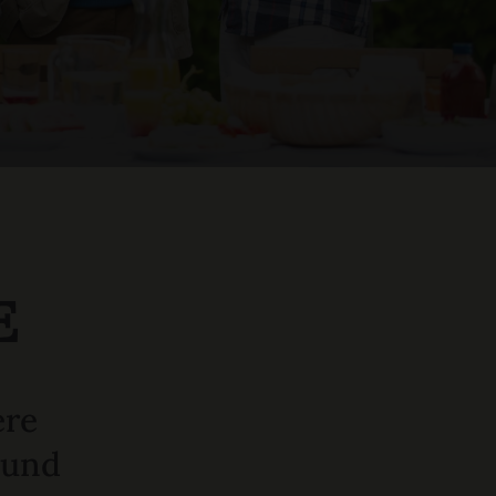
E
ere
 und