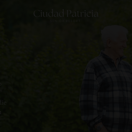
b
die
n