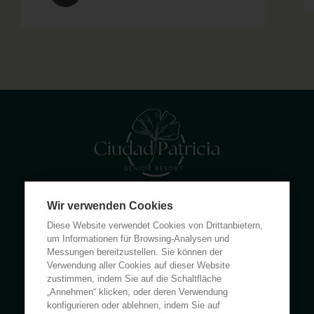
Wir verwenden Cookies
Calle Rumanía 26 · 03503 Benidorm (Alicante)
Diese Website verwendet Cookies von Drittanbietern,
(+34) 965 855 100
um Informationen für Browsing-Analysen und
apartamentos@ciudadpatricia.com
Messungen bereitzustellen. Sie können der
Verwendung aller Cookies auf dieser Website
zustimmen, indem Sie auf die Schaltfläche
„Annehmen“ klicken, oder deren Verwendung
konfigurieren oder ablehnen, indem Sie auf