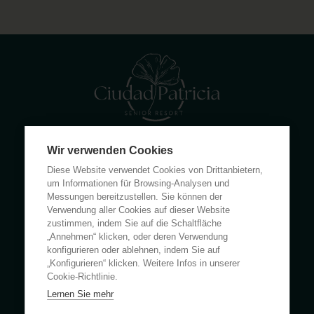
Wir verwenden Cookies
Calle Rumanía 26 · 03503 Benidorm (Alicante)
Diese Website verwendet Cookies von Drittanbietern,
(+34) 965 855 100
um Informationen für Browsing-Analysen und
apartamentos@ciudadpatricia.com
Messungen bereitzustellen. Sie können der
Verwendung aller Cookies auf dieser Website
zustimmen, indem Sie auf die Schaltfläche
„Annehmen“ klicken, oder deren Verwendung
konfigurieren oder ablehnen, indem Sie auf
„Konfigurieren“ klicken. Weitere Infos in unserer
ÜBER UNS
Cookie-Richtlinie.
Lernen Sie mehr
NACHRICHTEN