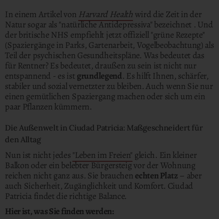
In einem Artikel von
Harvard Health
wird die Zeit in der
Natur sogar als "natürliche Antidepressiva" bezeichnet . Und
der britische NHS empfiehlt jetzt offiziell "grüne Rezepte"
(Spaziergänge in Parks, Gartenarbeit, Vogelbeobachtung) als
Teil der psychischen Gesundheitspläne. Was bedeutet das
für Rentner? Es bedeutet, draußen zu sein ist nicht nur
entspannend - es ist
grundlegend
. Es hilft Ihnen, schärfer,
stabiler und sozial vernetzter zu bleiben. Auch wenn Sie nur
einen gemütlichen Spaziergang machen oder sich um ein
paar Pflanzen kümmern.
Die Außenwelt in Ciudad Patricia: Maßgeschneidert für
den Alltag
Nun ist nicht jedes
"Leben im Freien"
gleich. Ein kleiner
Balkon oder ein belebter Bürgersteig vor der Wohnung
reichen nicht ganz aus. Sie brauchen
echten Platz
– aber
auch Sicherheit, Zugänglichkeit und Komfort. Ciudad
Patricia findet die richtige Balance.
Hier ist, was Sie finden werden: