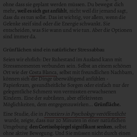
ohne dass sie geplant werden müssen. Du bewegst dich
mehr
, weil es sich gut anfühlt
, nicht weil dir jemand sagt,
dass du es tun sollst. Das ist wichtig, vor allem, wenn die
Gelenke steif sind oder die Energie schwankt. Sie
entscheiden, was Sie wann und wie tun. Aber die Optionen
sind immer da.
Grünflächen sind ein natürlicher Stressabbau
Seien wir ehrlich: Der Ruhestand im Ausland kann mit
Stressmomenten verbunden sein. Selbst an einem schönen
Ort wie der
Costa Blanca
, selbst mit freundlichen Nachbarn,
können sich die Dinge überwältigend anfühlen -
Papierkram, gesundheitliche Sorgen oder einfach nur der
gelegentliche Schmerz von vermissten erwachsenen
Kindern. Eine der subtilsten, aber effektivsten
Möglichkeiten, dem entgegenzuwirken...
Grünfläche.
Eine Studie, die in
Frontiers in Psychology veröffentlicht
wurde, zeigte, dass nur 20 Minuten in einer natürlichen
Umgebung
den Cortisolspiegel signifikant senken
, selbst
ohne aktive Bewegung. Und Sie müssen nicht durch einen