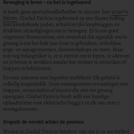
Beweging is leven - en het is ingebouwd
Je hoeft geen sportschoolliefhebber te zijn om hier
actief te
blijven
. Ciudad Patricia is gebouwd op een flauwe helling,
met kronkelende paden, schaduwrijke loopbruggen en
drukloze uitnodigingen om te bewegen. Er is een goed
uitgeruste fitnessruimte, een zwembad dat eigenlijk warm
genoeg is om het hele jaar door te gebruiken, wekelijkse
yoga- en aquagymsessies, dansworkshops en meer. Maar
wat nog belangrijker is, er is ruimte om te lopen, te ademen
en je benen te strekken zonder het verkeer te ontwijken of
trappen te beklimmen.
En voor iedereen met beperkte mobiliteit? Elk gebied is
volledig toegankelijk. Geen onaangename verrassingen met
trappen, stoepranden of deuren die niet ver genoeg
opengaan. Ciudad Patricia biedt zelfs een handige
oplaadruimte voor elektrische buggy's in elk van onze 5
woongebouwen.
Eropuit: de wereld achter de poorten
Wonen in Ciudad Patricia betekent niet dat je in een bubbel