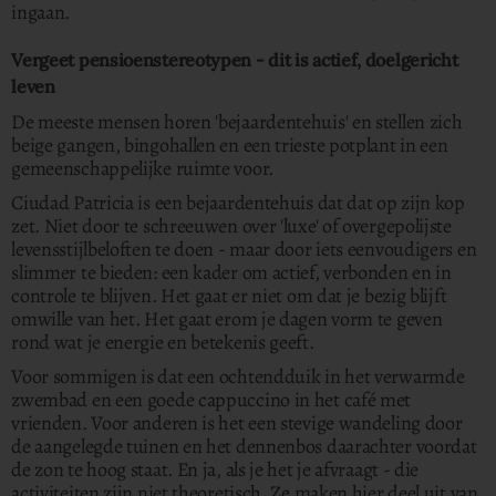
ingaan.
Vergeet pensioenstereotypen - dit is actief, doelgericht
leven
De meeste mensen horen 'bejaardentehuis' en stellen zich
beige gangen, bingohallen en een trieste potplant in een
gemeenschappelijke ruimte voor.
Ciudad Patricia is een bejaardentehuis dat dat op zijn kop
zet. Niet door te schreeuwen over 'luxe' of overgepolijste
levensstijlbeloften te doen - maar door iets eenvoudigers en
slimmer te bieden: een kader om actief, verbonden en in
controle te blijven. Het gaat er niet om dat je bezig blijft
omwille van het. Het gaat erom je dagen vorm te geven
rond wat je energie en betekenis geeft.
Voor sommigen is dat een ochtendduik in het verwarmde
zwembad en een goede cappuccino in het café met
vrienden. Voor anderen is het een stevige wandeling door
de aangelegde tuinen en het dennenbos daarachter voordat
de zon te hoog staat. En ja, als je het je afvraagt - die
activiteiten zijn niet theoretisch. Ze maken hier deel uit van