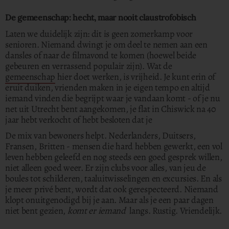
De gemeenschap: hecht, maar nooit claustrofobisch
Laten we duidelijk zijn: dit is geen zomerkamp voor
senioren. Niemand dwingt je om deel te nemen aan een
dansles of naar de filmavond te komen (hoewel beide
gebeuren en verrassend populair zijn). Wat de
gemeenschap
hier doet werken, is vrijheid. Je kunt erin of
eruit duiken, vrienden maken in je eigen tempo en altijd
iemand vinden die begrijpt waar je vandaan komt - of je nu
net uit Utrecht bent aangekomen, je flat in Chiswick na 40
jaar hebt verkocht of hebt besloten dat je
De mix van bewoners helpt. Nederlanders, Duitsers,
Fransen, Britten - mensen die hard hebben gewerkt, een vol
leven hebben geleefd en nog steeds een goed gesprek willen,
niet alleen goed weer. Er zijn clubs voor alles, van jeu de
boules tot schilderen, taaluitwisselingen en excursies. En als
je meer privé bent, wordt dat ook gerespecteerd. Niemand
klopt onuitgenodigd bij je aan. Maar als je een paar dagen
niet bent gezien,
komt er iemand
langs. Rustig. Vriendelijk.