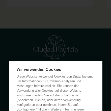
Wir verwenden Cookies
Calle Rumanía 26 · 03503 Benidorm (Alicante)
Diese Website verwendet Cookies von Drittanbietern,
(+34) 965 855 100
um Informationen für Browsing-Analysen und
apartamentos@ciudadpatricia.com
Messungen bereitzustellen. Sie können der
Verwendung aller Cookies auf dieser Website
zustimmen, indem Sie auf die Schaltfläche
„Annehmen“ klicken, oder deren Verwendung
konfigurieren oder ablehnen, indem Sie auf
„Konfigurieren“ klicken. Weitere Infos in unserer