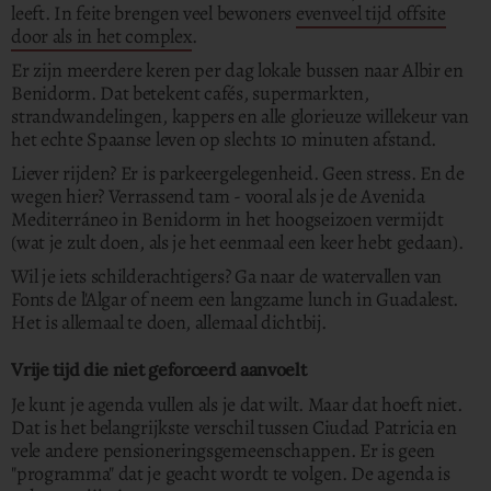
leeft. In feite brengen veel bewoners
evenveel tijd offsite
door als in het complex
.
Er zijn meerdere keren per dag lokale bussen naar Albir en
Benidorm. Dat betekent cafés, supermarkten,
strandwandelingen, kappers en alle glorieuze willekeur van
het echte Spaanse leven op slechts 10 minuten afstand.
Liever rijden? Er is parkeergelegenheid. Geen stress. En de
wegen hier? Verrassend tam - vooral als je de Avenida
Mediterráneo in Benidorm in het hoogseizoen vermijdt
(wat je zult doen, als je het eenmaal een keer hebt gedaan).
Wil je iets schilderachtigers? Ga naar de watervallen van
Fonts de l'Algar of neem een langzame lunch in Guadalest.
Het is allemaal te doen, allemaal dichtbij.
Vrije tijd die niet geforceerd aanvoelt
Je kunt je agenda vullen als je dat wilt. Maar dat hoeft niet.
Dat is het belangrijkste verschil tussen Ciudad Patricia en
vele andere pensioneringsgemeenschappen. Er is geen
"programma" dat je geacht wordt te volgen. De agenda is