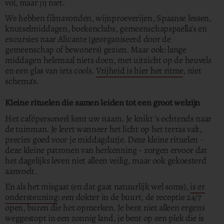
vol, maar jij niet.
We hebben filmavonden, wijnproeverijen, Spaanse lessen,
knutselmiddagen, boekenclubs, gemeenschapspaella's en
excursies naar Alicante (georganiseerd door de
gemeenschap of bewoners) gezien. Maar ook: lange
middagen helemaal niets doen, met uitzicht op de heuvels
en een glas van iets cools.
Vrijheid is hier het ritme
, niet
schema's.
Kleine rituelen die samen leiden tot een groot welzijn
Het cafépersoneel kent uw naam. Je knikt 's ochtends naar
de tuinman. Je leert wanneer het licht op het terras valt,
precies goed voor je middagdutje. Deze kleine rituelen -
deze kleine patronen van herkenning - zorgen ervoor dat
het dagelijks leven niet alleen veilig, maar ook gekoesterd
aanvoelt.
En als het misgaat (en dat gaat natuurlijk wel soms),
is er
ondersteuning
: een dokter in de buurt, de receptie 24/7
open, buren die het opmerken. Je bent niet alleen ergens
weggestopt in een zonnig land, je bent op een plek die is