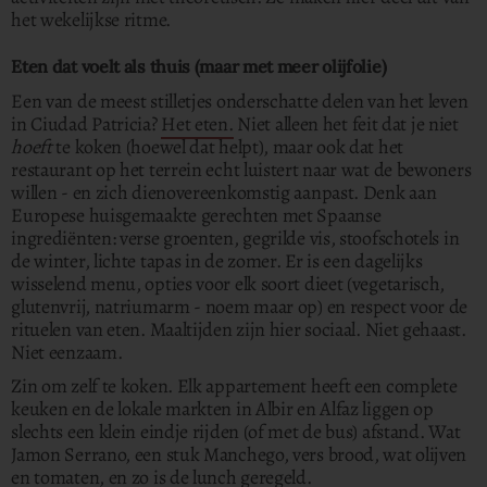
het wekelijkse ritme.
Eten dat voelt als thuis (maar met meer olijfolie)
Een van de meest stilletjes onderschatte delen van het leven
in Ciudad Patricia?
Het eten.
Niet alleen het feit dat je niet
hoeft
te koken (hoewel dat helpt), maar ook dat het
restaurant op het terrein echt luistert naar wat de bewoners
willen - en zich dienovereenkomstig aanpast. Denk aan
Europese huisgemaakte gerechten met Spaanse
ingrediënten: verse groenten, gegrilde vis, stoofschotels in
de winter, lichte tapas in de zomer. Er is een dagelijks
wisselend menu, opties voor elk soort dieet (vegetarisch,
glutenvrij, natriumarm - noem maar op) en respect voor de
rituelen van eten. Maaltijden zijn hier sociaal. Niet gehaast.
Niet eenzaam.
Zin om zelf te koken. Elk appartement heeft een complete
keuken en de lokale markten in Albir en Alfaz liggen op
slechts een klein eindje rijden (of met de bus) afstand. Wat
Jamon Serrano, een stuk Manchego, vers brood, wat olijven
en tomaten, en zo is de lunch geregeld.