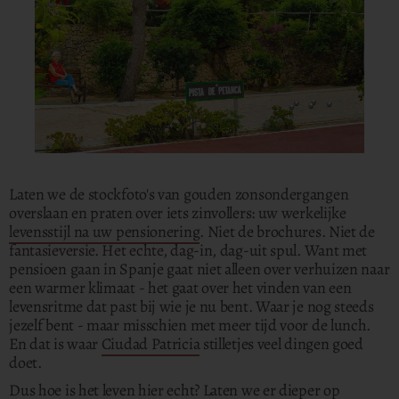
Laten we de stockfoto's van gouden zonsondergangen
overslaan en praten over iets zinvollers: uw werkelijke
levensstijl na uw pensionering
. Niet de brochures. Niet de
fantasieversie. Het echte, dag-in, dag-uit spul. Want met
pensioen gaan in Spanje gaat niet alleen over verhuizen naar
een warmer klimaat - het gaat over het vinden van een
levensritme dat past bij wie je nu bent. Waar je nog steeds
jezelf bent - maar misschien met meer tijd voor de lunch.
En dat is waar
Ciudad Patricia
stilletjes veel dingen goed
doet.
Dus hoe is het leven hier echt? Laten we er dieper op