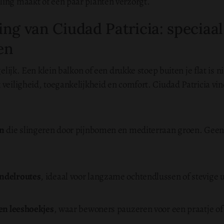
ling maakt of een paar planten verzorgt.
ng van Ciudad Patricia: speciaa
en
elijk. Een klein balkon of een drukke stoep buiten je flat is 
veiligheid, toegankelijkheid en comfort. Ciudad Patricia vind
en
die slingeren door pijnbomen en mediterraan groen. Geen 
ndelroutes
, ideaal voor langzame ochtendlussen of stevige ui
en leeshoekjes
, waar bewoners pauzeren voor een praatje of