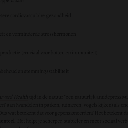
oppeld aan:
tere cardiovasculaire gezondheid
teit en verminderde stresshormonen
roductie (cruciaal voor botten en immuniteit)
nbehoud en stemmingsstabiliteit
Harvard Health
tijd in de natuur "een natuurlijk antidepressi
ten" aan (wandelen in parken, tuinieren, vogels kijken) als o
us wat betekent dat voor gepensioneerden? Het betekent dat 
enteel
. Het helpt je scherper, stabieler en meer sociaal verbo