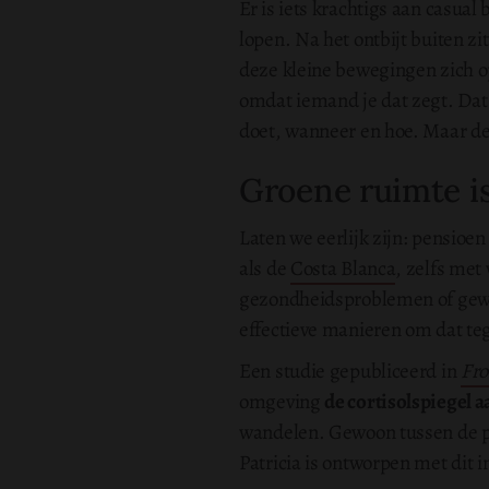
Er is iets krachtigs aan casua
lopen. Na het ontbijt buiten zit
deze kleine bewegingen zich o
omdat iemand je dat zegt. Dat is
doet, wanneer en hoe. Maar de o
Groene ruimte is
Laten we eerlijk zijn: pensioe
als de
Costa Blanca
, zelfs met
gezondheidsproblemen of gewoo
effectieve manieren om dat te
Een studie gepubliceerd in
Fro
omgeving
de cortisolspiegel a
wandelen. Gewoon tussen de pla
Patricia is ontworpen met dit i