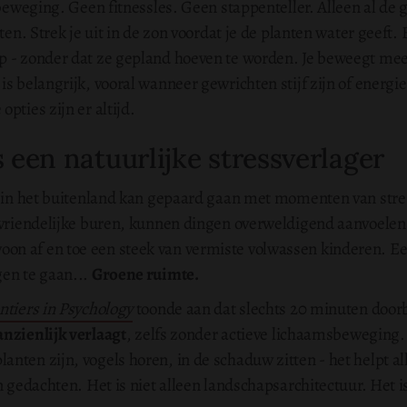
l beweging. Geen fitnessles. Geen stappenteller. Alleen al de
ten. Strek je uit in de zon voordat je de planten water geeft. 
p - zonder dat ze gepland hoeven te worden. Je beweegt me
 belangrijk, vooral wanneer gewrichten stijf zijn of energie f
pties zijn er altijd.
 een natuurlijke stressverlager
n in het buitenland kan gepaard gaan met momenten van stres
 vriendelijke buren, kunnen dingen overweldigend aanvoelen
n af en toe een steek van vermiste volwassen kinderen. Ee
gen te gaan...
Groene ruimte.
ntiers in Psychology
toonde aan dat slechts 20 minuten doorb
anzienlijk verlaagt
, zelfs zonder actieve lichaamsbeweging. 
nten zijn, vogels horen, in de schaduw zitten - het helpt a
n gedachten. Het is niet alleen landschapsarchitectuur. Het 