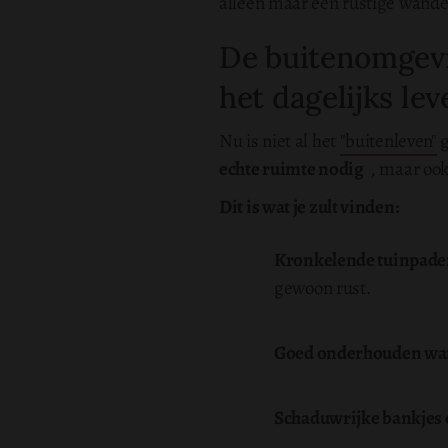
alleen maar een rustige wande
De buitenomgevi
het dagelijks lev
Nu is niet al het
"buitenleven"
g
echte ruimte nodig
, maar ook 
Dit is wat je zult vinden:
Kronkelende tuinpad
gewoon rust.
Goed onderhouden wa
Schaduwrijke bankjes 