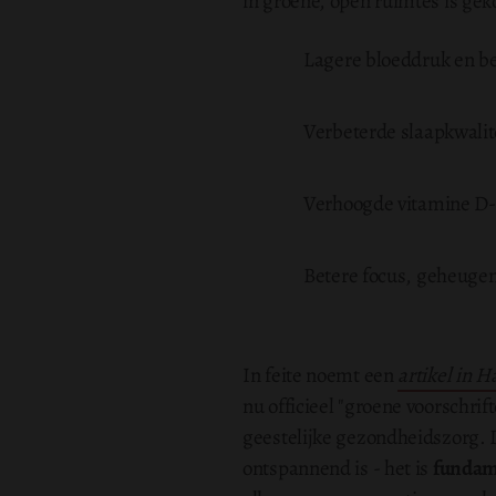
in groene, open ruimtes is gek
Lagere bloeddruk en be
Verbeterde slaapkwali
Verhoogde vitamine D-p
Betere focus, geheuge
In feite noemt een
artikel in 
nu officieel "groene voorschrif
geestelijke gezondheidszorg. D
ontspannend is - het is
fundam