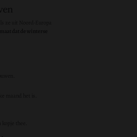
even
als ze uit Noord-Europa
maat dat de winterse
mouwen.
ke maand het is.
 kopje thee.