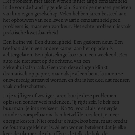
Het probleem met alleen wonen is niet altijd eenzaamheid
in de voor de hand liggende zin. Sommige mensen genieten
van hun eigen gezelschap. Velen hebben jaren besteed aan
het opbouwen van een leven waarin eenzaamheid geen
probleem is, maar een voorkeur. Het echte probleem is vaak
praktische kwetsbaarheid.
Een kleine val. Een duizeligheid. Een gesloten deur. Een
telefoon die in een andere kamer aan het opladen is
achtergelaten. Een plotselinge koorts in een weekend. Een
auto die niet start op de ochtend van een
ziekenhuisafspraak. Geen van deze dingen klinkt
dramatisch op papier, maar als je alleen bent, kunnen ze
onevenredig stressvol worden en dat is het deel dat mensen
vaak onderschatten.
In je vijftiger of zestiger jaren kun je deze problemen
oplossen zonder veel nadenken. Jij rijdt zelf. Je belt een
buurman. Je improviseert. Na 70, vooral als je energie
minder voorspelbaar is, kan hetzelfde incident je meer
energie kosten. Niet omdat je hulpeloos bent, maar omdat
de foutmarge kleiner is. Alleen wonen betekent dat je elke
keer de planner, de chauffeur, de tolk, de kok, de