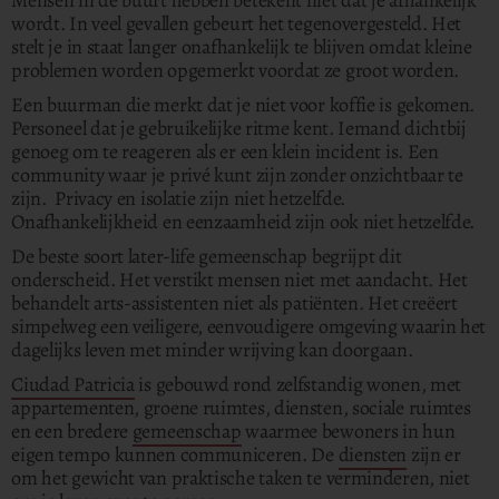
Mensen in de buurt hebben betekent niet dat je afhankelijk
wordt. In veel gevallen gebeurt het tegenovergesteld. Het
stelt je in staat langer onafhankelijk te blijven omdat kleine
problemen worden opgemerkt voordat ze groot worden.
Een buurman die merkt dat je niet voor koffie is gekomen.
Personeel dat je gebruikelijke ritme kent. Iemand dichtbij
genoeg om te reageren als er een klein incident is. Een
community waar je privé kunt zijn zonder onzichtbaar te
zijn. Privacy en isolatie zijn niet hetzelfde.
Onafhankelijkheid en eenzaamheid zijn ook niet hetzelfde.
De beste soort later-life gemeenschap begrijpt dit
onderscheid. Het verstikt mensen niet met aandacht. Het
behandelt arts-assistenten niet als patiënten. Het creëert
simpelweg een veiligere, eenvoudigere omgeving waarin het
dagelijks leven met minder wrijving kan doorgaan.
Ciudad Patricia
is gebouwd rond zelfstandig wonen, met
appartementen, groene ruimtes, diensten, sociale ruimtes
en een bredere
gemeenschap
waarmee bewoners in hun
eigen tempo kunnen communiceren. De
diensten
zijn er
om het gewicht van praktische taken te verminderen, niet