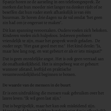
Spanje horen ze de aarzeling in een telefoongesprek. Ze
merken dat hun moeder niet langer na donker rijdt of ze
beseffen dat hun vader sterk afhankelijk is van één
buurman. Ze horen drie dagen na de val omdat "het geen
zin had om je ongerust te maken".
Dit kan spanning veroorzaken. Ouders voelen zich bekeken.
Kinderen voelen zich hulpeloos. Iedereen probeert
vriendelijk te zijn, maar het gesprek wordt geladen. De
ouder zegt: "Het gaat goed met me." Het kind denkt: "Ja,
maar hoe lang nog, en wat gebeurt er als er iets misgaat?"
Dat is geen onredelijke angst. Het is ook geen verraad aan
de onafhankelijkheid. Het is simpelweg wat er gebeurt
wanneer afstand, leeftijd en praktische
verantwoordelijkheid beginnen te botsen.
De waarde van de mensen in de buurt
Er is een uitdrukking die mensen vaak gebruiken over het
latere leven: "Ik wil geen last zijn."
Dat is begrijpelijk, maar het kan ook misleidend zijn.