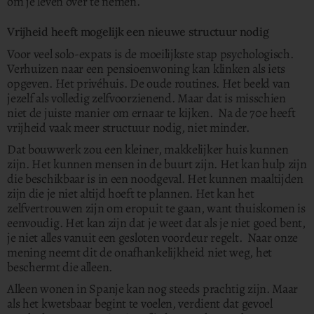
om je leven over te nemen.
Vrijheid heeft mogelijk een nieuwe structuur nodig
Voor veel solo-expats is de moeilijkste stap psychologisch.
Verhuizen naar een pensioenwoning kan klinken als iets
opgeven. Het privéhuis. De oude routines. Het beeld van
jezelf als volledig zelfvoorzienend. Maar dat is misschien
niet de juiste manier om ernaar te kijken. Na de 70e heeft
vrijheid vaak meer structuur nodig, niet minder.
Dat bouwwerk zou een kleiner, makkelijker huis kunnen
zijn. Het kunnen mensen in de buurt zijn. Het kan hulp zijn
die beschikbaar is in een noodgeval. Het kunnen maaltijden
zijn die je niet altijd hoeft te plannen. Het kan het
zelfvertrouwen zijn om eropuit te gaan, want thuiskomen is
eenvoudig. Het kan zijn dat je weet dat als je niet goed bent,
je niet alles vanuit een gesloten voordeur regelt. Naar onze
mening neemt dit de onafhankelijkheid niet weg, het
beschermt die alleen.
Alleen wonen in Spanje kan nog steeds prachtig zijn. Maar
als het kwetsbaar begint te voelen, verdient dat gevoel