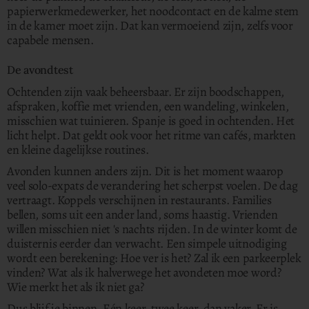
papierwerkmedewerker, het noodcontact en de kalme stem
in de kamer moet zijn. Dat kan vermoeiend zijn, zelfs voor
capabele mensen.
De avondtest
Ochtenden zijn vaak beheersbaar. Er zijn boodschappen,
afspraken, koffie met vrienden, een wandeling, winkelen,
misschien wat tuinieren. Spanje is goed in ochtenden. Het
licht helpt. Dat geldt ook voor het ritme van cafés, markten
en kleine dagelijkse routines.
Avonden kunnen anders zijn. Dit is het moment waarop
veel solo-expats de verandering het scherpst voelen. De dag
vertraagt. Koppels verschijnen in restaurants. Families
bellen, soms uit een ander land, soms haastig. Vrienden
willen misschien niet 's nachts rijden. In de winter komt de
duisternis eerder dan verwacht. Een simpele uitnodiging
wordt een berekening: Hoe ver is het? Zal ik een parkeerplek
vinden? Wat als ik halverwege het avondeten moe word?
Wie merkt het als ik niet ga?
Dus blijf je binnen. Eén keer, twee keer, dan vaker. Er is