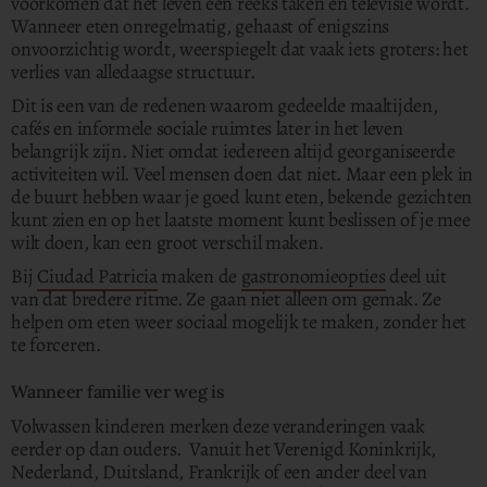
voorkomen dat het leven een reeks taken en televisie wordt.
Wanneer eten onregelmatig, gehaast of enigszins
onvoorzichtig wordt, weerspiegelt dat vaak iets groters: het
verlies van alledaagse structuur.
Dit is een van de redenen waarom gedeelde maaltijden,
cafés en informele sociale ruimtes later in het leven
belangrijk zijn. Niet omdat iedereen altijd georganiseerde
activiteiten wil. Veel mensen doen dat niet. Maar een plek in
de buurt hebben waar je goed kunt eten, bekende gezichten
kunt zien en op het laatste moment kunt beslissen of je mee
wilt doen, kan een groot verschil maken.
Bij
Ciudad Patricia
maken de
gastronomieopties
deel uit
van dat bredere ritme.
Ze gaan niet alleen om gemak. Ze
helpen om eten weer sociaal mogelijk te maken, zonder het
te forceren.
Wanneer familie ver weg is
Volwassen kinderen merken deze veranderingen vaak
eerder op dan ouders. Vanuit het Verenigd Koninkrijk,
Nederland, Duitsland, Frankrijk of een ander deel van