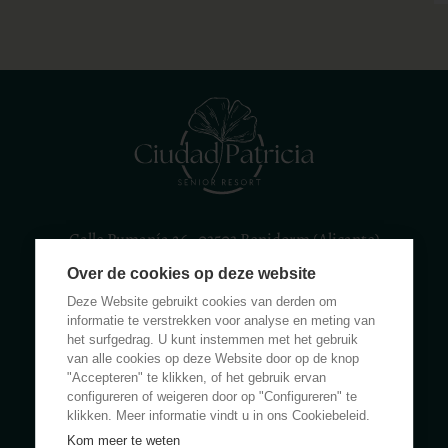
Calle Rumanía 26 · 03503 Benidorm (Alicante)
Over de cookies op deze website
(+34) 965 855 100
apartamentos@ciudadpatricia.com
Deze Website gebruikt cookies van derden om
informatie te verstrekken voor analyse en meting van
het surfgedrag. U kunt instemmen met het gebruik
van alle cookies op deze Website door op de knop
"Accepteren" te klikken, of het gebruik ervan
configureren of weigeren door op "Configureren" te
OVER ONS
klikken. Meer informatie vindt u in ons Cookiebeleid.
Kom meer te weten
NIEUWS