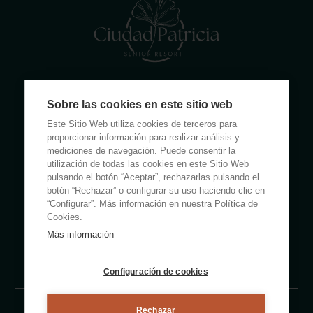
Calle Rumanía 26 · 03503 Benidorm (Alicante)
Sobre las cookies en este sitio web
(+34) 965 855 100
Este Sitio Web utiliza cookies de terceros para
apartamentos@ciudadpatricia.com
proporcionar información para realizar análisis y
mediciones de navegación. Puede consentir la
utilización de todas las cookies en este Sitio Web
pulsando el botón “Aceptar”, rechazarlas pulsando el
botón “Rechazar” o configurar su uso haciendo clic en
“Configurar”. Más información en nuestra Política de
ABOUT US
Cookies.
Más información
NOTICIAS
FAQS
Configuración de cookies
Rechazar