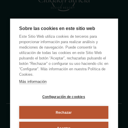
Calle Rumanía 26 · 03503 Benidorm (Alicante)
Sobre las cookies en este sitio web
(+34) 965 855 100
Este Sitio Web utiliza cookies de terceros para
apartamentos@ciudadpatricia.com
proporcionar información para realizar análisis y
mediciones de navegación. Puede consentir la
utilización de todas las cookies en este Sitio Web
pulsando el botón “Aceptar”, rechazarlas pulsando el
botón “Rechazar” o configurar su uso haciendo clic en
“Configurar”. Más información en nuestra Política de
ABOUT US
Cookies.
Más información
NOTICIAS
FAQS
Configuración de cookies
Rechazar
Aviso legal
Política de privacidad
Política de cookies
By eMascaró