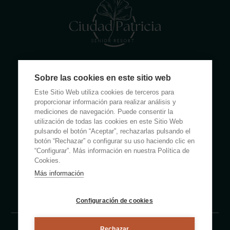
Calle Rumanía 26 · 03503 Benidorm (Alicante)
Sobre las cookies en este sitio web
(+34) 965 855 100
Este Sitio Web utiliza cookies de terceros para
apartamentos@ciudadpatricia.com
proporcionar información para realizar análisis y
mediciones de navegación. Puede consentir la
utilización de todas las cookies en este Sitio Web
pulsando el botón “Aceptar”, rechazarlas pulsando el
botón “Rechazar” o configurar su uso haciendo clic en
“Configurar”. Más información en nuestra Política de
ABOUT US
Cookies.
Más información
NOTICIAS
FAQS
Configuración de cookies
Rechazar