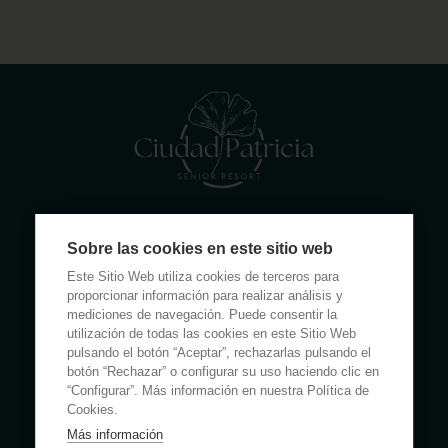
Calle Rumanía 26 · 03503 Benidorm (Alicante)
Sobre las cookies en este sitio web
(+34) 965 855 100
Este Sitio Web utiliza cookies de terceros para
apartamentos@ciudadpatricia.com
proporcionar información para realizar análisis y
mediciones de navegación. Puede consentir la
utilización de todas las cookies en este Sitio Web
pulsando el botón “Aceptar”, rechazarlas pulsando el
botón “Rechazar” o configurar su uso haciendo clic en
“Configurar”. Más información en nuestra Política de
ABOUT US
Cookies.
Más información
NOTICIAS