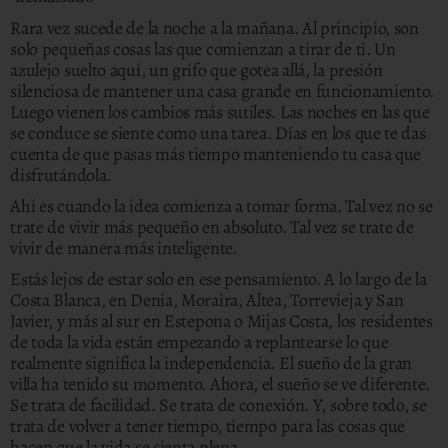
Rara vez sucede de la noche a la mañana. Al principio, son
solo pequeñas cosas las que comienzan a tirar de ti. Un
azulejo suelto aquí, un grifo que gotea allá, la presión
silenciosa de mantener una casa grande en funcionamiento.
Luego vienen los cambios más sutiles. Las noches en las que
se conduce se siente como una tarea. Días en los que te das
cuenta de que pasas más tiempo manteniendo tu casa que
disfrutándola.
Ahí es cuando la idea comienza a tomar forma. Tal vez no se
trate de vivir más pequeño en absoluto. Tal vez se trate de
vivir de manera más inteligente.
Estás lejos de estar solo en ese pensamiento. A lo largo de la
Costa Blanca, en Denia, Moraira, Altea, Torrevieja y San
Javier, y más al sur en Estepona o Mijas Costa, los residentes
de toda la vida están empezando a replantearse lo que
realmente significa la independencia. El sueño de la gran
villa ha tenido su momento. Ahora, el sueño se ve diferente.
Se trata de facilidad. Se trata de conexión. Y, sobre todo, se
trata de volver a tener tiempo, tiempo para las cosas que
hacen que la vida se sienta plena.