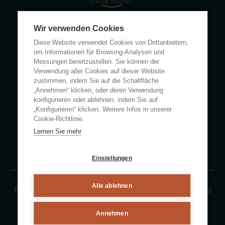
Wir verwenden Cookies
Calle Rumanía 26 · 03503 Benidorm (Alicante)
Diese Website verwendet Cookies von Drittanbietern,
(+34) 965 855 100
um Informationen für Browsing-Analysen und
apartamentos@ciudadpatricia.com
Messungen bereitzustellen. Sie können der
Verwendung aller Cookies auf dieser Website
zustimmen, indem Sie auf die Schaltfläche
„Annehmen“ klicken, oder deren Verwendung
konfigurieren oder ablehnen, indem Sie auf
„Konfigurieren“ klicken. Weitere Infos in unserer
ÜBER UNS
Cookie-Richtlinie.
Lernen Sie mehr
NACHRICHTEN
HÄUFIG GESTELLTE FRAGEN
Einstellungen
Alle ablehnen
Rechtlicher Hinweise
Datenschutzerklärung
Cookies-Erklärung
By eMascaró
Annehmen