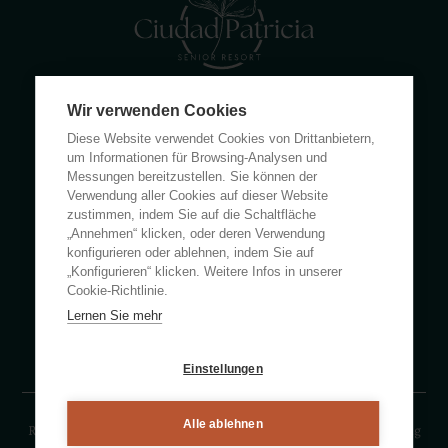
Wir verwenden Cookies
Calle Rumanía 26 · 03503 Benidorm (Alicante)
Diese Website verwendet Cookies von Drittanbietern,
(+34) 965 855 100
um Informationen für Browsing-Analysen und
apartamentos@ciudadpatricia.com
Messungen bereitzustellen. Sie können der
Verwendung aller Cookies auf dieser Website
zustimmen, indem Sie auf die Schaltfläche
„Annehmen“ klicken, oder deren Verwendung
konfigurieren oder ablehnen, indem Sie auf
„Konfigurieren“ klicken. Weitere Infos in unserer
ÜBER UNS
Cookie-Richtlinie.
Lernen Sie mehr
NACHRICHTEN
HÄUFIG GESTELLTE FRAGEN
Einstellungen
Alle ablehnen
Rechtlicher Hinweise
Datenschutzerklärung
Cookies-Erklärung