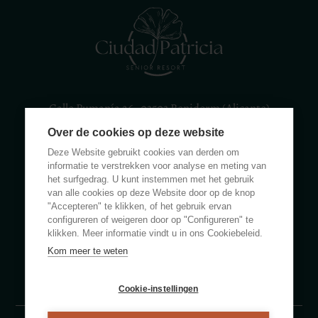
Calle Rumanía 26 · 03503 Benidorm (Alicante)
Over de cookies op deze website
(+34) 965 855 100
apartamentos@ciudadpatricia.com
Deze Website gebruikt cookies van derden om
informatie te verstrekken voor analyse en meting van
het surfgedrag. U kunt instemmen met het gebruik
van alle cookies op deze Website door op de knop
"Accepteren" te klikken, of het gebruik ervan
configureren of weigeren door op "Configureren" te
OVER ONS
klikken. Meer informatie vindt u in ons Cookiebeleid.
Kom meer te weten
NIEUWS
VEELGESTELDE VRAGEN
Cookie-instellingen