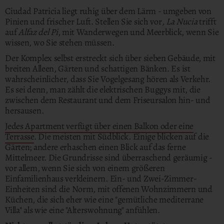
Ciudad Patricia liegt ruhig über dem Lärm - umgeben von
Pinien und frischer Luft. Stellen Sie sich vor
, La Nucia
trifft
auf
Alfaz del Pi
, mit Wanderwegen und Meerblick, wenn Sie
wissen, wo Sie stehen müssen.
Der Komplex selbst erstreckt sich über sieben Gebäude, mit
breiten Alleen, Gärten und schattigen Bänken. Es ist
wahrscheinlicher, dass Sie Vogelgesang hören als Verkehr.
Es sei denn, man zählt die elektrischen Buggys mit, die
zwischen dem Restaurant und dem Friseursalon hin- und
hersausen.
Jedes Apartment verfügt über einen Balkon oder eine
Terrasse
. Die meisten mit Südblick. Einige blicken auf die
Gärten; andere erhaschen einen Blick auf das ferne
Mittelmeer. Die Grundrisse sind überraschend geräumig -
vor allem, wenn Sie sich von einem größeren
Einfamilienhaus verkleinern. Ein- und Zwei-Zimmer-
Einheiten sind die Norm, mit offenen Wohnzimmern und
Küchen, die sich eher wie eine "gemütliche mediterrane
Villa" als wie eine "Alterswohnung" anfühlen.