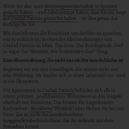
Wenn Sie also nach
Rentnergemeinschaften in Spanien
gesucht haben
- und dabei ertappt haben, dass Sie ein Auge
auf
Ciudad Patricia geworfen haben
- ist dies genau das
Richtige für Sie.
Wir durchforsten die Broschüre, um darüber zu sprechen,
wie es wirklich ist, in einer der Alterswohnungen von
Ciudad Patricia zu leben. Das Gute. Das Beruhigende. Und
ja, sogar das "Moment, wie funktioniert das?"-Zeug.
Eine Alterswohnung, die nicht nur ein Ort zum Schlafen ist
Beginnen wir mit den Grundlagen: Sie mieten nicht nur
eine Wohnung. Sie kaufen sich in einen Lebensstil ein - und
in ein Ökosystem.
Die Apartments in
Ciudad Patricia
befinden sich alle in
einem privaten, geschlossenen Wohnresort in den Hügeln
oberhalb von Benidorm. Das könnte die Augenbrauen
hochziehen -
Benidorm
? Wirklich? Aber bleiben Sie bei uns.
Denn das ist
nicht
das neonbeleuchtete
Junggesellenabschiedschaos, das du vielleicht aus dem
Fernsehen kennst.