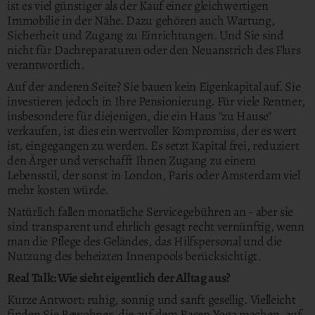
ist es viel günstiger als der Kauf einer gleichwertigen
Immobilie in der Nähe. Dazu gehören auch Wartung,
Sicherheit und Zugang zu Einrichtungen. Und Sie sind
nicht für Dachreparaturen oder den Neuanstrich des Flurs
verantwortlich.
Auf der anderen Seite? Sie bauen kein Eigenkapital auf. Sie
investieren jedoch in Ihre Pensionierung. Für viele Rentner,
insbesondere für diejenigen, die ein Haus "zu Hause"
verkaufen, ist dies ein wertvoller Kompromiss, der es wert
ist, eingegangen zu werden. Es setzt Kapital frei, reduziert
den Ärger und verschafft Ihnen Zugang zu einem
Lebensstil, der sonst in London, Paris oder Amsterdam viel
mehr kosten würde.
Natürlich fallen monatliche Servicegebühren an - aber sie
sind transparent und ehrlich gesagt recht vernünftig, wenn
man die Pflege des Geländes, das Hilfspersonal und die
Nutzung des beheizten Innenpools berücksichtigt.
Real Talk: Wie sieht eigentlich der Alltag aus?
Kurze Antwort: ruhig, sonnig und sanft gesellig. Vielleicht
finden Sie Bewohner, die auf dem Rasen Yoga machen, auf