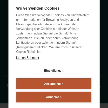
Wir verwenden Cookies
Calle Rumanía 26 · 03503 Benidorm (Alicante)
Diese Website verwendet Cookies von Drittanbietern,
(+34) 965 855 100
um Informationen für Browsing-Analysen und
apartamentos@ciudadpatricia.com
Messungen bereitzustellen. Sie können der
Verwendung aller Cookies auf dieser Website
zustimmen, indem Sie auf die Schaltfläche
„Annehmen“ klicken, oder deren Verwendung
konfigurieren oder ablehnen, indem Sie auf
„Konfigurieren“ klicken. Weitere Infos in unserer
ÜBER UNS
Cookie-Richtlinie.
Lernen Sie mehr
NACHRICHTEN
HÄUFIG GESTELLTE FRAGEN
Einstellungen
Alle ablehnen
Rechtlicher Hinweise
Datenschutzerklärung
Cookies-Erklärung
By eMascaró
Annehmen