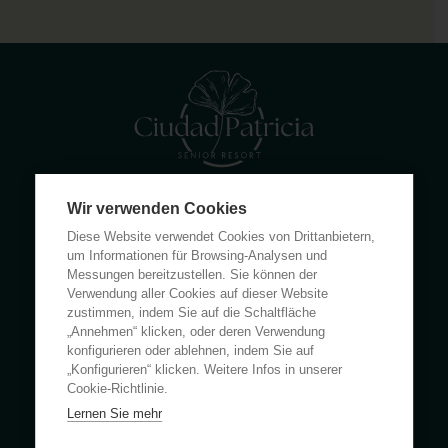
Wir verwenden Cookies
Calle Rumanía 26 · 03503 Benidorm (Alicante)
Diese Website verwendet Cookies von Drittanbietern,
(+34) 965 855 100
um Informationen für Browsing-Analysen und
apartamentos@ciudadpatricia.com
Messungen bereitzustellen. Sie können der
Verwendung aller Cookies auf dieser Website
zustimmen, indem Sie auf die Schaltfläche
„Annehmen“ klicken, oder deren Verwendung
konfigurieren oder ablehnen, indem Sie auf
„Konfigurieren“ klicken. Weitere Infos in unserer
ÜBER UNS
Cookie-Richtlinie.
Lernen Sie mehr
NACHRICHTEN