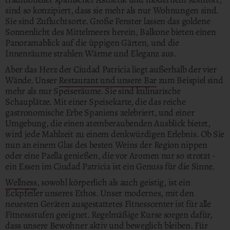
sind so konzipiert, dass sie mehr als nur Wohnungen sind.
Sie sind Zufluchtsorte. Große Fenster lassen das goldene
Sonnenlicht des Mittelmeers herein, Balkone bieten einen
Panoramablick auf die üppigen Gärten, und die
Innenräume strahlen Wärme und Eleganz aus.
Aber das Herz der Ciudad Patricia liegt außerhalb der vier
Wände. Unser
Restaurant und unsere Bar
zum Beispiel sind
mehr als nur Speiseräume. Sie sind kulinarische
Schauplätze. Mit einer Speisekarte, die das reiche
gastronomische Erbe Spaniens zelebriert, und einer
Umgebung, die einen atemberaubenden Ausblick bietet,
wird jede Mahlzeit zu einem denkwürdigen Erlebnis. Ob Sie
nun an einem Glas des besten Weins der Region nippen
oder eine Paella genießen, die vor Aromen nur so strotzt -
ein Essen im Ciudad Patricia ist ein Genuss für die Sinne.
Wellness
, sowohl körperlich als auch geistig, ist ein
Eckpfeiler unseres Ethos. Unser modernes, mit den
neuesten Geräten ausgestattetes Fitnesscenter ist für alle
Fitnessstufen geeignet. Regelmäßige Kurse sorgen dafür,
dass unsere Bewohner aktiv und beweglich bleiben. Für