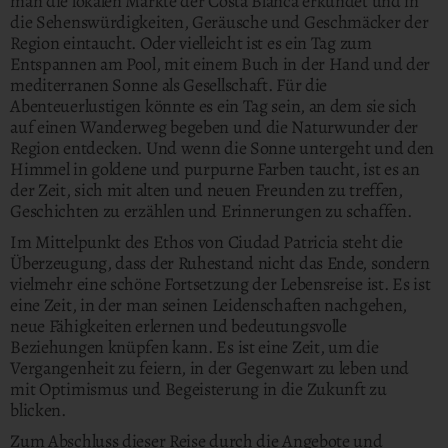
man die lokalen Märkte der Costa Blanca erkundet und in
die Sehenswürdigkeiten, Geräusche und Geschmäcker der
Region eintaucht. Oder vielleicht ist es ein Tag zum
Entspannen am Pool, mit einem Buch in der Hand und der
mediterranen Sonne als Gesellschaft. Für die
Abenteuerlustigen könnte es ein Tag sein, an dem sie sich
auf einen Wanderweg begeben und die Naturwunder der
Region entdecken. Und wenn die Sonne untergeht und den
Himmel in goldene und purpurne Farben taucht, ist es an
der Zeit, sich mit alten und neuen Freunden zu treffen,
Geschichten zu erzählen und Erinnerungen zu schaffen.
Im Mittelpunkt des Ethos von Ciudad Patricia steht die
Überzeugung, dass der Ruhestand nicht das Ende, sondern
vielmehr eine schöne Fortsetzung der Lebensreise ist. Es ist
eine Zeit, in der man seinen Leidenschaften nachgehen,
neue Fähigkeiten erlernen und bedeutungsvolle
Beziehungen knüpfen kann. Es ist eine Zeit, um die
Vergangenheit zu feiern, in der Gegenwart zu leben und
mit Optimismus und Begeisterung in die Zukunft zu
blicken.
Zum Abschluss dieser Reise durch die Angebote und