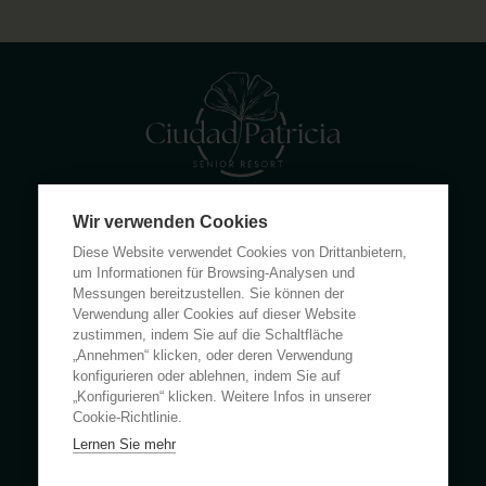
Wir verwenden Cookies
Calle Rumanía 26 · 03503 Benidorm (Alicante)
Diese Website verwendet Cookies von Drittanbietern,
(+34) 965 855 100
um Informationen für Browsing-Analysen und
apartamentos@ciudadpatricia.com
Messungen bereitzustellen. Sie können der
Verwendung aller Cookies auf dieser Website
zustimmen, indem Sie auf die Schaltfläche
„Annehmen“ klicken, oder deren Verwendung
konfigurieren oder ablehnen, indem Sie auf
„Konfigurieren“ klicken. Weitere Infos in unserer
ÜBER UNS
Cookie-Richtlinie.
Lernen Sie mehr
NACHRICHTEN