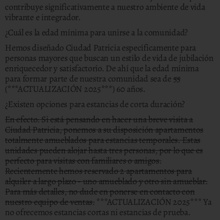
contribuye significativamente a nuestro ambiente de vida
vibrante e integrador.
¿Cuál es la edad mínima para unirse a la comunidad?
Hemos diseñado Ciudad Patricia específicamente para
personas mayores que buscan un estilo de vida de jubilación
enriquecedor y satisfactorio. De ahí que la edad mínima
para formar parte de nuestra comunidad sea de
55
(***ACTUALIZACIÓN 2025***) 60 años.
¿Existen opciones para estancias de corta duración?
En efecto. Si está pensando en hacer una breve visita a
Ciudad Patricia, ponemos a su disposición apartamentos
totalmente amueblados para estancias temporales. Estas
unidades pueden alojar hasta tres personas, por lo que es
perfecto para visitas con familiares o amigos.
Recientemente hemos reservado 2 apartamentos para
alquiler a largo plazo - uno amueblado y otro sin amueblar.
Para más detalles, no dude en ponerse en contacto con
nuestro equipo de ventas.
***ACTUALIZACIÓN 2025*** Ya
no ofrecemos estancias cortas ni estancias de prueba.