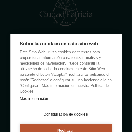
Calle Rumanía 26 · 03503 Benidorm (Alicante)
Sobre las cookies en este sitio web
(+34) 965 855 100
Este Sitio Web utiliza cookies de terceros para
apartamentos@ciudadpatricia.com
proporcionar información para realizar análisis y
mediciones de navegación. Puede consentir la
utilización de todas las cookies en este Sitio Web
pulsando el botón “Aceptar”, rechazarlas pulsando el
botón “Rechazar” o configurar su uso haciendo clic en
“Configurar”. Más información en nuestra Política de
ABOUT US
Cookies.
Más información
NOTICIAS
FAQS
Configuración de cookies
Rechazar