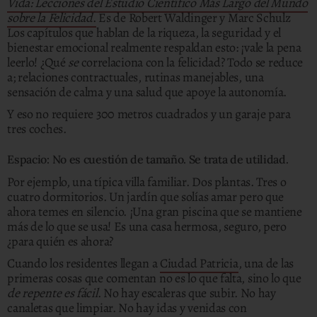
Vida: Lecciones del Estudio Científico Más Largo del Mundo
sobre la Felicidad
.
Es de Robert Waldinger y Marc Schulz
Los capítulos que hablan de la riqueza, la seguridad y el
bienestar emocional realmente respaldan esto: ¡vale la pena
leerlo! ¿Qué
se
correlaciona con la felicidad? Todo se reduce
a; relaciones contractuales, rutinas manejables, una
sensación de calma y una salud que apoye la autonomía.
Y eso no requiere 300 metros cuadrados y un garaje para
tres coches.
Espacio: No es cuestión de tamaño. Se trata de utilidad.
Por ejemplo, una típica villa familiar. Dos plantas. Tres o
cuatro dormitorios. Un jardín que solías amar pero que
ahora temes en silencio. ¡Una gran piscina que se mantiene
más de lo que se usa! Es una casa hermosa, seguro, pero
¿para quién es ahora?
Cuando los residentes llegan a
Ciudad Patricia
, una de las
primeras cosas que comentan no es lo que falta, sino lo que
de repente es fácil
. No hay escaleras que subir. No hay
canaletas que limpiar. No hay idas y venidas con