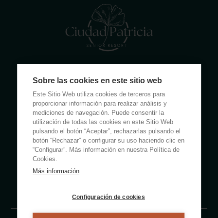
Calle Rumanía 26 · 03503 Benidorm (Alicante)
Sobre las cookies en este sitio web
(+34) 965 855 100
Este Sitio Web utiliza cookies de terceros para
apartamentos@ciudadpatricia.com
proporcionar información para realizar análisis y
mediciones de navegación. Puede consentir la
utilización de todas las cookies en este Sitio Web
pulsando el botón “Aceptar”, rechazarlas pulsando el
botón “Rechazar” o configurar su uso haciendo clic en
“Configurar”. Más información en nuestra Política de
ABOUT US
Cookies.
Más información
NOTICIAS
FAQS
Configuración de cookies