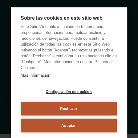
Calle Rumanía 26 · 03503 Benidorm (Alicante)
Sobre las cookies en este sitio web
(+34) 965 855 100
Este Sitio Web utiliza cookies de terceros para
apartamentos@ciudadpatricia.com
proporcionar información para realizar análisis y
mediciones de navegación. Puede consentir la
utilización de todas las cookies en este Sitio Web
pulsando el botón “Aceptar”, rechazarlas pulsando el
botón “Rechazar” o configurar su uso haciendo clic en
“Configurar”. Más información en nuestra Política de
ABOUT US
Cookies.
Más información
NOTICIAS
FAQS
Configuración de cookies
Rechazar
Aviso legal
Política de privacidad
Política de cookies
By eMascaró
Aceptar