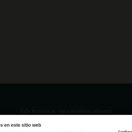
Calle Rumanía 26 · 03503 Benidorm (Alicante)
(+34) 965 855 100
s en este sitio web
apartamentos@ciudadpatricia.com
Configu