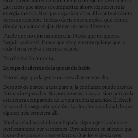
vidas puede aumentar sutilmente la sensación de distancia.
Las tareas que antes se compartían ahora requieren más
energía mental. Hay que organizar citas. El mantenimiento
necesita atención. Incluso decisiones simples, qué comer,
dónde ir, cuándo viajar, tienen un peso diferente.
Puede que no quieras simpatía. Puede que no quieras
"seguir adelante". Puede que simplemente quieras que la
vida diaria vuelva a sentirse estable.
Esa distinción importa.
La capa de silencio de la que nadie habla
Esto es algo que la gente rara vez dice en voz alta.
Después de perder a una pareja, la confianza puede caer de
formas inesperadas. No porque seas incapaz, sino porque la
estructura compartida de la vida ha desaparecido. El check-
in casual. La segunda opinión. La simple comodidad de que
alguien más estuviera allí.
Muchas viudas y viudas en España siguen gestionándose
perfectamente por sí mismos. Pero admiten en silencio que
las noches pueden parecer largas. Que los viajes largos