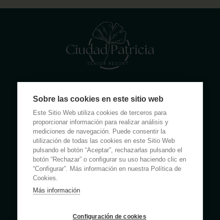
Calle Rumanía 26 · 03503 Benidorm (Alicante)
Sobre las cookies en este sitio web
(+34) 965 855 100
Este Sitio Web utiliza cookies de terceros para
apartamentos@ciudadpatricia.com
proporcionar información para realizar análisis y
mediciones de navegación. Puede consentir la
utilización de todas las cookies en este Sitio Web
pulsando el botón “Aceptar”, rechazarlas pulsando el
botón “Rechazar” o configurar su uso haciendo clic en
“Configurar”. Más información en nuestra Política de
ABOUT US
Cookies.
Más información
NOTICIAS
FAQS
Configuración de cookies