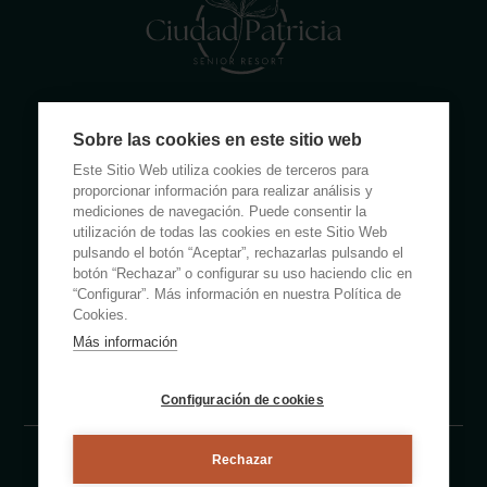
Calle Rumanía 26 · 03503 Benidorm (Alicante)
Sobre las cookies en este sitio web
(+34) 965 855 100
Este Sitio Web utiliza cookies de terceros para
apartamentos@ciudadpatricia.com
proporcionar información para realizar análisis y
mediciones de navegación. Puede consentir la
utilización de todas las cookies en este Sitio Web
pulsando el botón “Aceptar”, rechazarlas pulsando el
botón “Rechazar” o configurar su uso haciendo clic en
“Configurar”. Más información en nuestra Política de
ABOUT US
Cookies.
Más información
NOTICIAS
FAQS
Configuración de cookies
Rechazar
Aviso legal
Política de privacidad
Política de cookies