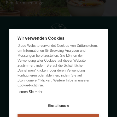
Benidorm benötigen.
Wir verwenden Cookies
Diese Website verwendet Cookies von Drittanbietern,
um Informationen für Browsing-Analysen und
Messungen bereitzustellen. Sie können der
Calle Rumanía 26 · 03503 Benidorm (Alicante)
Verwendung aller Cookies auf dieser Website
zustimmen, indem Sie auf die Schaltfläche
„Annehmen“ klicken, oder deren Verwendung
(+34) 965 855 100
konfigurieren oder ablehnen, indem Sie auf
apartamentos@ciudadpatricia.com
„Konfigurieren“ klicken. Weitere Infos in unserer
Cookie-Richtlinie.
Lernen Sie mehr
ÜBER UNS
Einstellungen
NACHRICHTEN